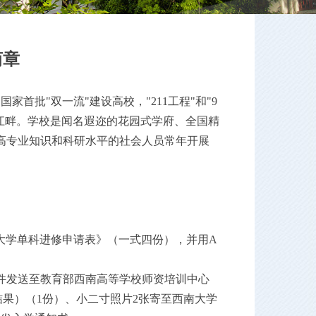
简章
是国家首批"双一流"建设高校，"211工程"和"9
江畔。学校是闻名遐迩的花园式学府、全国精
高专业知识和科研水平的社会人员常年开展
大学单科进修申请表
》
（一式四份）
，
并
用
A
件
发送至教育部
西南
高等学校师资培训中心
结果）
（
1份）、小二寸照片2张
寄至
西南大学