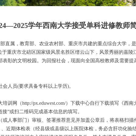
2
4
—202
5
学年西南大学接受单科进修教师
rsity）是教育部直属，教育部、农业农村部、重庆市共建的重点综合大学，
位于重庆市北碚区国家级风景名胜区缙云山下，风景秀丽的嘉陵
部表彰的文明校园。为回报社会，现面向全国高校教师及需要提
社会人员
(要求具备专科以上学历)。
大培训网（
http://px.eduwest.com/
）下载中心自行下载填写
《
西南
链接”或扫二维码完成基本信息的填写。
（或人事部门）审核、签署推荐意见并加盖公章后，将表格扫描
）、近期体检表
（经县级或县级以上医院体检，务必含肝功化验