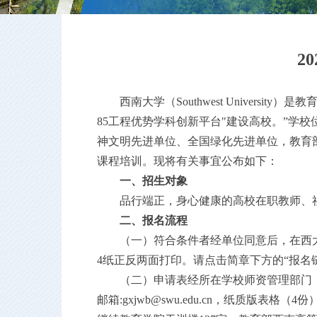
20
西南大学（
Southwest Unive
85工程优势学科创新平台"建设高校。”
学校
神文明先进单位、全国绿化先进单位，教育
课程培训。现将有关事宜公布如下：
一、
招生对象
品行端正，身心健康的高校在职教师、
二、
报名流程
（一）
符合条件者经单位同意后
，在西
4纸正反两面打印。
请点击简章下方的
“报名
（二）申请表经所在学校师资管理部门
邮箱
:gxjwb@swu.edu.cn，纸质版表格
（
4份