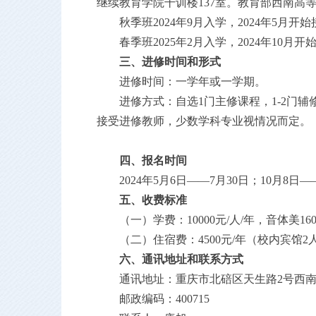
继续教育学院干训楼
137室
。教育部
西南
高
秋季班
202
4
年
9月入学，202
4
年
5
月开始
春季班
202
5
年
2
月入学，
202
4
年
10月开
三、进修时间和形式
进修时间：一学年或一学期。
进修方式：自选
1门主修课程，1-2
接受进修教师，少数学科专业视情况而定。
四、报名时间
202
4
年
5
月
6
日
——
7
月
30
日；
10月
8
日
—
五、收费标准
（一）
学费：
10000元/人/年，音体美16
（二）
住宿费：
4500元/年（校内宾馆
2
六、通讯地址和联系方式
通讯地址：重庆市北碚区天生路
2号西
邮政编码：
400715