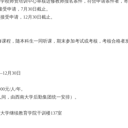
等学校师资培训中心审核
进修教师
报名条件，
符合申请条件者，
接受
申请，
7
月
30
日截止。
始
接受
申请，
12月
30
日截止。
门辅修课程，随本科生一同听课，期末参加考试或考核，考核合格
—12月
30
日
000元/人/年。
人间，由西南大学后勤集团统一安排
）。
南大学
继续教育学院干训楼
137室